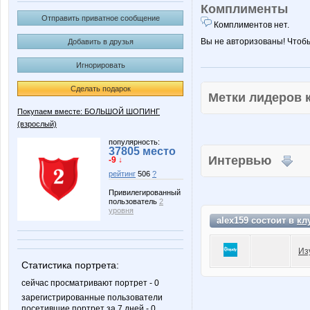
Комплименты
Отправить приватное сообщение
Комплиментов нет.
Вы не авторизованы! Чтоб
Добавить в друзья
Игнорировать
Сделать подарок
Метки лидеров
Покупаем вместе: БОЛЬШОЙ ШОПИНГ
(взрослый)
популярность:
37805 место
Интервью
-9 ↓
рейтинг
506
?
Привилегированный
пользователь
2
уровня
alex159 состоит в
кл
Из
Статистика портрета:
сейчас просматривают портрет - 0
зарегистрированные пользователи
посетившие портрет за 7 дней - 0